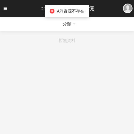
:::慧智科技::: 知識學院
API資源不存在
分類
暫無資料