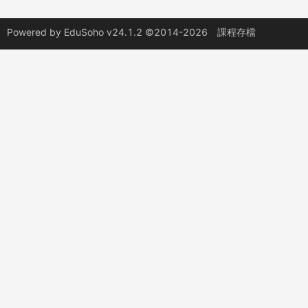
Powered by
EduSoho v24.1.2
©2014-2026
課程存檔