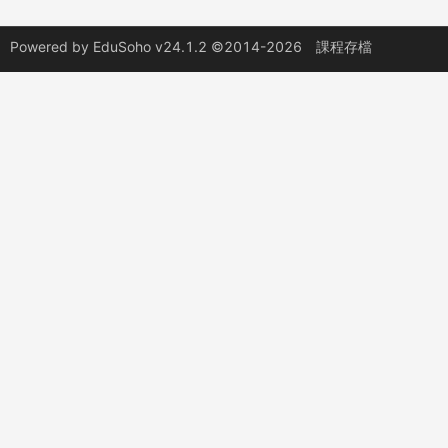
Powered by
EduSoho v24.1.2
©2014-2026
課程存檔