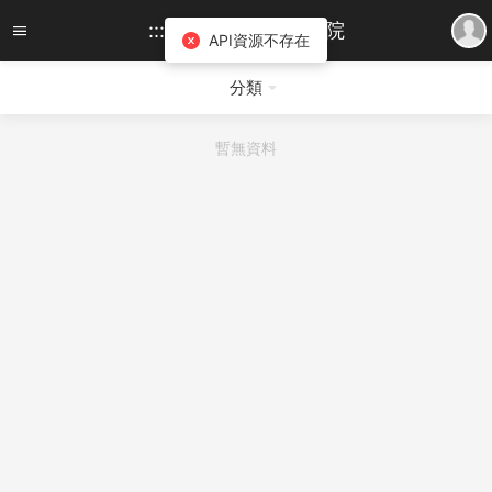
:::慧智科技::: 知識學院
API資源不存在
分類
暫無資料