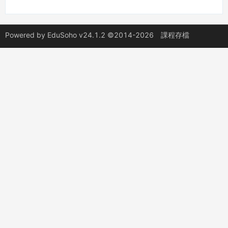
Powered by
EduSoho v24.1.2
©2014-2026
課程存檔