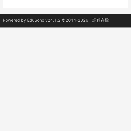
Powered by
EduSoho v24.1.2
©2014-2026
課程存檔