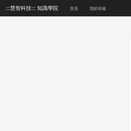
:::慧智科技::: 知識學院
首頁
我的班級