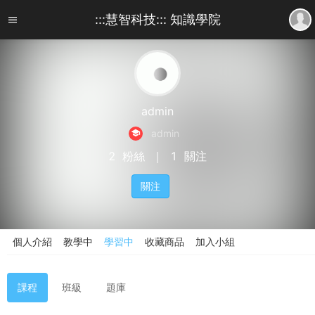
:::慧智科技::: 知識學院
admin
admin
2
粉絲
｜
1
關注
關注
個人介紹
教學中
學習中
收藏商品
加入小組
課程
班級
題庫