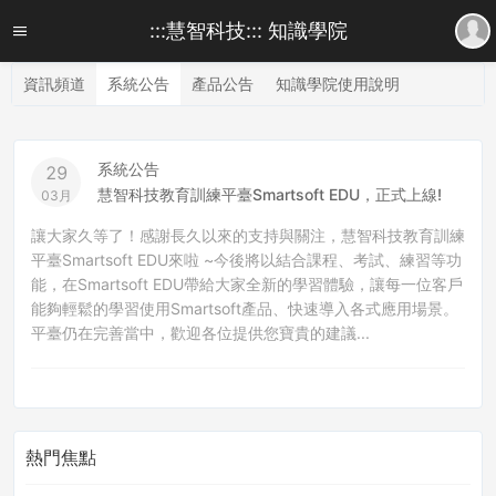
:::慧智科技::: 知識學院
資訊頻道
系統公告
產品公告
知識學院使用說明
系統公告
29
慧智科技教育訓練平臺Smartsoft EDU，正式上線!
03月
讓大家久等了！感謝長久以來的支持與關注，慧智科技教育訓練
平臺Smartsoft EDU來啦 ~今後將以結合課程、考試、練習等功
能，在Smartsoft EDU帶給大家全新的學習體驗，讓每一位客戶
能夠輕鬆的學習使用Smartsoft產品、快速導入各式應用場景。
平臺仍在完善當中，歡迎各位提供您寶貴的建議...
熱門焦點