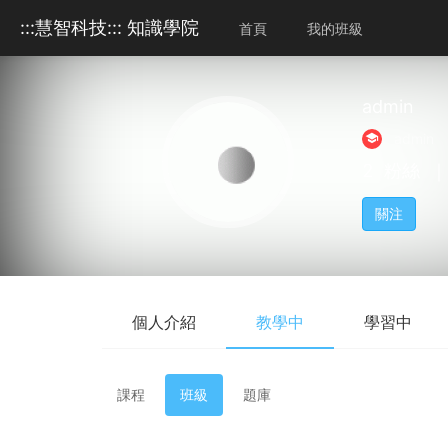
:::慧智科技::: 知識學院
首頁
我的班級
admin
admin
2
粉絲
｜
關注
個人介紹
教學中
學習中
課程
班級
題庫