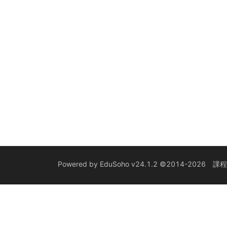
Powered by
EduSoho v24.1.2
©2014-2026
課程